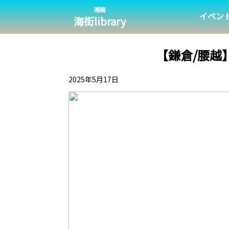
湘南
イベン
海街library
【鎌倉/腰越
2025年5月17日