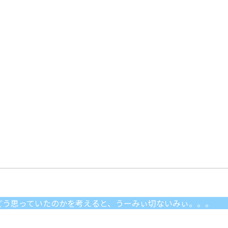
どう思っていたのかを考えると、うーみぃ切ないみぃ。。。