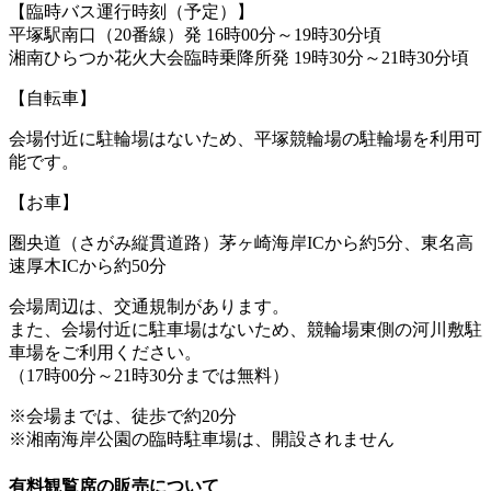
【臨時バス運行時刻（予定）】
平塚駅南口（20番線）発 16時00分～19時30分頃
湘南ひらつか花火大会臨時乗降所発 19時30分～21時30分頃
【自転車】
会場付近に駐輪場はないため、平塚競輪場の駐輪場を利用可
能です。
【お車】
圏央道（さがみ縦貫道路）茅ヶ崎海岸ICから約5分、東名高
速厚木ICから約50分
会場周辺は、交通規制があります。
また、会場付近に駐車場はないため、競輪場東側の河川敷駐
車場をご利用ください。
（17時00分～21時30分までは無料）
※会場までは、徒歩で約20分
※湘南海岸公園の臨時駐車場は、開設されません
有料観覧席の販売について