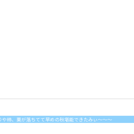
りや柿、栗が落ちてて早めの秋堪能できたみぃ～～～