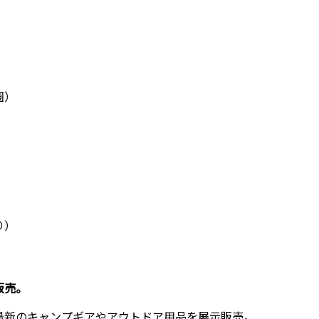
園）
り）
販売。
最新のキャンプギアやアウトドア用品を展示販売。