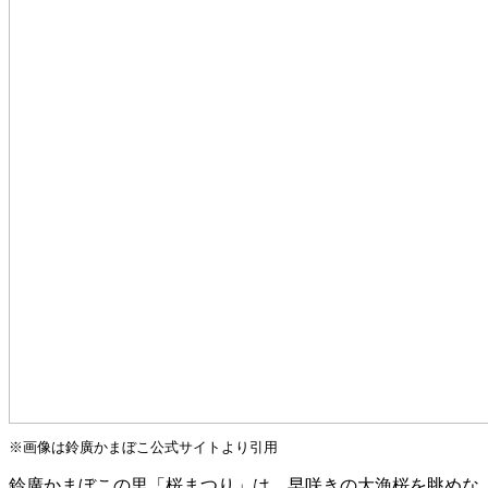
※画像は鈴廣かまぼこ公式サイトより引用
鈴廣かまぼこの里「桜まつり」は、早咲きの大漁桜を眺めな