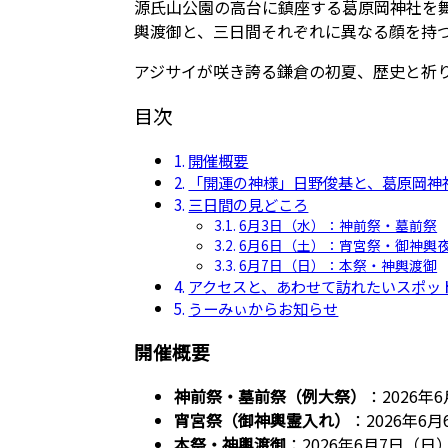
源氏山公園の高台に鎮座する葛原岡神社を
輿渡御と、三日間それぞれに異なる顔を持
アジサイが咲き誇る鎌倉の初夏、歴史と祈
目次
開催概要
「開運の神様」日野俊基と、葛原岡神
三日間の見どころ
6月3日（水）：神前祭・墓前祭
6月6日（土）：宵宮祭・御神輿
6月7日（日）：本祭・神輿渡御
アクセスと、あわせて訪れたいスポッ
うーみぃからお知らせ
開催概要
神前祭・墓前祭（例大祭）
：2026年
宵宮祭（御神輿霊入れ）
：2026年6
本祭・神輿渡御
：2026年6月7日（