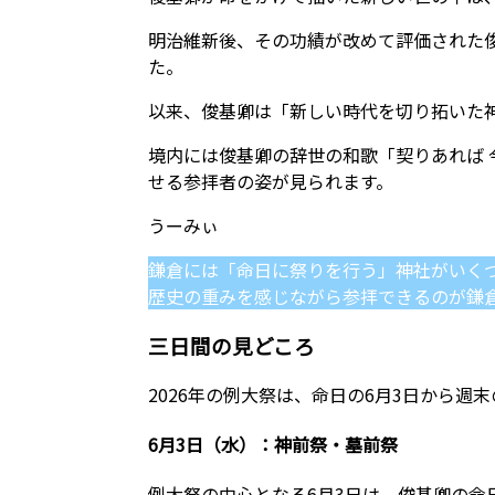
明治維新後、その功績が改めて評価された俊
た。
以来、俊基卿は「新しい時代を切り拓いた
境内には俊基卿の辞世の和歌「契りあれば 
せる参拝者の姿が見られます。
鎌倉には「命日に祭りを行う」神社がいく
歴史の重みを感じながら参拝できるのが鎌
三日間の見どころ
2026年の例大祭は、命日の6月3日から週
6月3日（水）：神前祭・墓前祭
例大祭の中心となる6月3日は、俊基卿の命