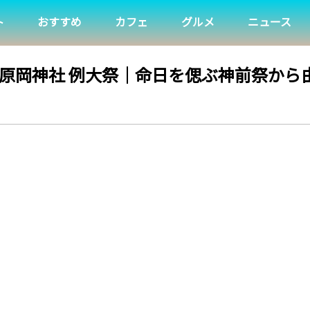
ト
おすすめ
カフェ
グルメ
ニュース
3～】葛原岡神社 例大祭｜命日を偲ぶ神前祭か