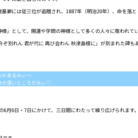
基卿には従三位が追贈され、1887年（明治20年）、命を落
神様」として、開運や学問の神様として多くの人々に敬われて
今ぞ別れん 君が代に 再び会わん 秋津島根に」が刻まれた碑
つかあるみぃ～
倉の深いところだみぃ♡
末の6月6日・7日にかけて、三日間にわたって繰り広げられます
日です。