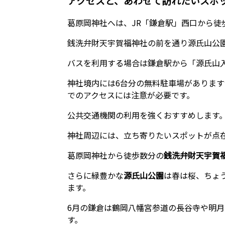
アクセスと、あわせて訪れたいスポ
葛原岡神社へは、JR「鎌倉駅」西口から徒歩
銭洗弁財天宇賀福神社の前を通り源氏山公
バスを利用する場合は鎌倉駅から「源氏山
神社境内には6台分の無料駐車場がありま
でのアクセスには注意が必要です。
公共交通機関の利用を強くおすすめします
神社周辺には、立ち寄りたいスポットが点
葛原岡神社から徒歩数分の
銭洗弁財天宇賀
さらに緑豊かな
源氏山公園
は春は桜、ちょ
ます。
6月の鎌倉は鶴岡八幡宮参道の長谷寺や明
す。