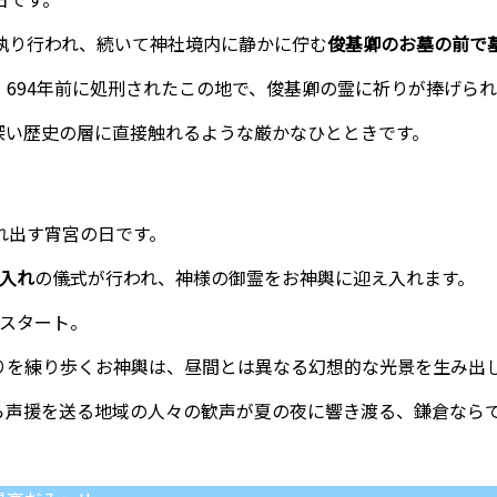
執り行われ、続いて神社境内に静かに佇む
俊基卿のお墓の前で
、694年前に処刑されたこの地で、俊基卿の霊に祈りが捧げら
深い歴史の層に直接触れるような厳かなひとときです。
れ出す宵宮の日です。
入れ
の儀式が行われ、神様の御霊をお神輿に迎え入れます。
スタート。
りを練り歩くお神輿は、昼間とは異なる幻想的な光景を生み出
ら声援を送る地域の人々の歓声が夏の夜に響き渡る、鎌倉なら