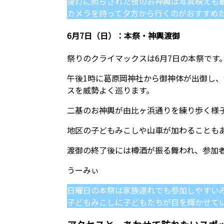
提灯に照らされた夜のお神輿は写真映えも最
カメラを持って夕方から行くのがおすすめ
6月7日（日）：本祭・神輿渡御
祭りのクライマックスは6月7日の本祭です
午後1時に葛原岡神社から御神体が出御し
スを威勢よく巡ります。
二基のお神輿が由比ヶ浜通りを練り歩く様
地区の子どもみこしや山車が加わることも
渡御の終了後には樽酒が振る舞われ、参加
日曜日の本祭は家族連れでも参加しやすい
子どもみこしに子どもたちが目を輝かせて