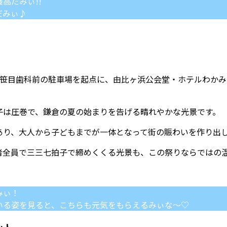
高だみぃ!!
だみぃ♪
。
、笹目歯科前の駐車場を起点に、由比ヶ浜公会堂・ホテルわか
子は圧巻で、鎌倉の夏の始まりを告げる晴れやかな光景です。
あり、大人から子どもまでが一体となって街の賑わいを作り出
者全員で三三七拍子で締めくくる光景も、この祭りならではの
みぃ！
いる姿を見ると、こちらも元気をもらえるみぃな〜♡