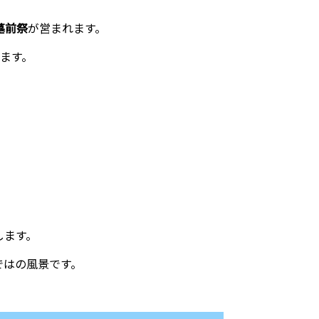
墓前祭
が営まれます。
れます。
します。
ではの風景です。