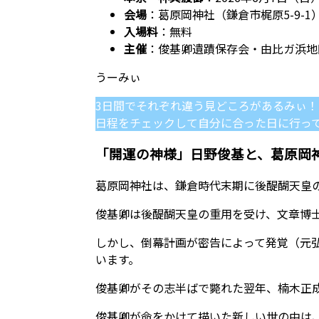
会場
：葛原岡神社（鎌倉市梶原5-9-
入場料
：無料
主催
：俊基卿遺蹟保存会・由比ガ浜地
3日間でそれぞれ違う見どころがあるみぃ！
日程をチェックして自分に合った日に行っ
「開運の神様」日野俊基と、葛原岡
葛原岡神社は、鎌倉時代末期に後醍醐天皇
俊基卿は後醍醐天皇の重用を受け、文章博
しかし、倒幕計画が密告によって発覚（元弘
います。
俊基卿がその志半ばで斃れた翌年、楠木正
俊基卿が命をかけて描いた新しい世の中は