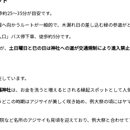
ット
約25〜35分が目安です。
園へ向かうルートが一般的で、木漏れ日の差し込む緑の参道が
入口」バス停下車、徒歩約5分です。
すが、
土日曜日と巳の日は神社への道が交通規制により進入禁止
。
在しています。
福神社
は、お金を洗うと増えるとされる縁起スポットとして人
うどこの時期はアジサイが美しく咲き始め、例大祭の頃にはヤ
月院など名所のアジサイも見頃を迎えており、例大祭と合わせて