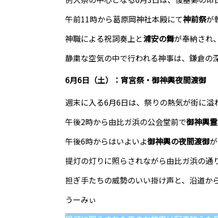
午前11時から葛原岡神社本殿にて
神前祭
が
神職による祝詞奏上と
浦安の舞
が奉納され
静粛な空気の中で行われる神事は、鎌倉の
6月6日（土）：宵宮祭・御神輿夜間渡御
週末に入る6月6日は、祭りの熱気が街に溢
午後2時から由比ガ浜の公会堂前で
御神輿霊
午後6時からはいよいよ
御神輿の夜間渡御
が
提灯の灯りに照らされながら由比ガ浜の通
担ぎ手たちの威勢のいい掛け声と、沿道か