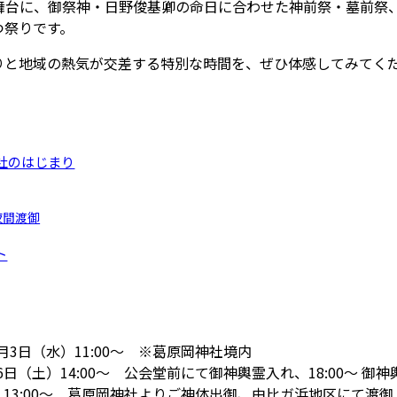
舞台に、御祭神・日野俊基卿の命日に合わせた神前祭・墓前祭
つ祭りです。
りと地域の熱気が交差する特別な時間を、ぜひ体感してみてく
社のはじまり
夜間渡御
ト
6月3日（水）11:00〜 ※葛原岡神社境内
月6日（土）14:00〜 公会堂前にて御神輿霊入れ、18:00〜 
日）13:00〜 葛原岡神社よりご神体出御、由比ガ浜地区にて渡御