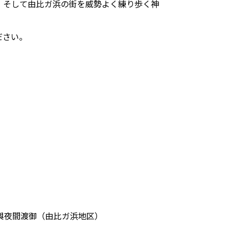
、そして由比ガ浜の街を威勢よく練り歩く神
ださい。
御神輿夜間渡御（由比ガ浜地区）