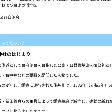
1）および由比ガ浜地区
区各自治会
てみてだみぃ♪
神社のはじまり
の側近として幕府倒幕を目指した公家・日野俊基卿を御祭神と
士・右中弁などの要職を歴任した人物でした。
の変）し、鎌倉に連行された俊基卿は、1332年（元弘2年）
成・新田義貞らの奮戦によって鎌倉幕府は滅亡し、建武の新政
、ついに動き出したのです。