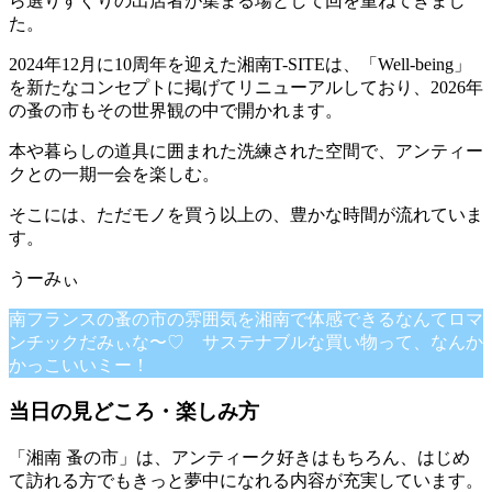
ら選りすぐりの出店者が集まる場として回を重ねてきまし
た。
2024年12月に10周年を迎えた湘南T-SITEは、「Well-being」
を新たなコンセプトに掲げてリニューアルしており、2026年
の蚤の市もその世界観の中で開かれます。
本や暮らしの道具に囲まれた洗練された空間で、アンティー
クとの一期一会を楽しむ。
そこには、ただモノを買う以上の、豊かな時間が流れていま
す。
南フランスの蚤の市の雰囲気を湘南で体感できるなんてロマ
ンチックだみぃな〜♡ サステナブルな買い物って、なんか
かっこいいミー！
当日の見どころ・楽しみ方
「湘南 蚤の市」は、アンティーク好きはもちろん、はじめ
て訪れる方でもきっと夢中になれる内容が充実しています。