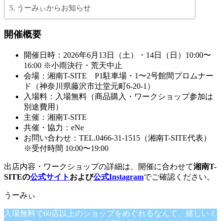
うーみぃからお知らせ
開催概要
開催日時：2026年6月13日（土）・14日（日）10:00〜
16:00 ※小雨決行・荒天中止
会場：湘南T-SITE P1駐車場・1〜2号館間プロムナー
ド（神奈川県藤沢市辻堂元町6-20-1）
入場料：入場無料（商品購入・ワークショップ参加は
別途費用）
主催：湘南T-SITE
共催・協力：eNe
お問い合わせ：TEL.0466-31-1515（湘南T-SITE代表）
※受付時間 10:00〜19:00
出店内容・ワークショップの詳細は、開催に合わせて
湘南T-
SITEの
公式サイト
および
公式Instagram
でご確認ください。
入場無料で60店以上のショップをめぐれるなんて、嬉しいミ