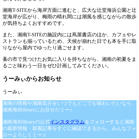
湘南T-SITEから海岸方面に進むと、広大な辻堂海浜公園と辻
堂海岸が広がり、梅雨の晴れ間には潮風を感じながらの散歩
が気持ちよくおすすめです。
また、湘南T-SITEの施設内には蔦屋書店のほか、カフェやレ
ストランも揃っているため、天候が崩れた日でも本を手に取
りながら屋内でゆったり過ごせます。
蚤の市で見つけたお気に入りを持ちながら、湘南の初夏をま
るごと味わう一日をぜひ計画してみてください。
うーみぃからお知らせ
湘南の情報や湘南気分をいつでもどこでも味わいたいなら、
湘南海街libraryにお任せだミー♪
湘南海街libraryの公式
インスタグラム
をフォローすると湘南
の最新情報・新着記事をすぐに確認できるから、みんなフォ
ローよろしくミー♫