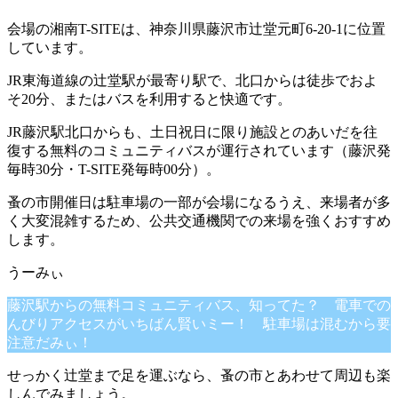
会場の湘南T-SITEは、神奈川県藤沢市辻堂元町6-20-1に位置
しています。
JR東海道線の辻堂駅が最寄り駅で、北口からは徒歩でおよ
そ20分、またはバスを利用すると快適です。
JR藤沢駅北口からも、土日祝日に限り施設とのあいだを往
復する無料のコミュニティバスが運行されています（藤沢発
毎時30分・T-SITE発毎時00分）。
蚤の市開催日は駐車場の一部が会場になるうえ、来場者が多
く大変混雑するため、公共交通機関での来場を強くおすすめ
します。
藤沢駅からの無料コミュニティバス、知ってた？ 電車での
んびりアクセスがいちばん賢いミー！ 駐車場は混むから要
注意だみぃ！
せっかく辻堂まで足を運ぶなら、蚤の市とあわせて周辺も楽
しんでみましょう。