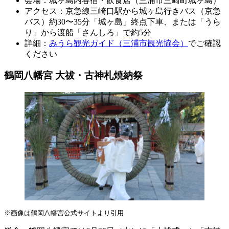
会場：城ヶ島内各宿・飲食店（三浦市三崎町城ヶ島）
アクセス：京急線三崎口駅から城ヶ島行きバス（京急
バス）約30〜35分「城ヶ島」終点下車、または「うら
り」から渡船「さんしろ」で約5分
詳細：
みうら観光ガイド（三浦市観光協会）
でご確認
ください
鶴岡八幡宮 大祓・古神札焼納祭
※画像は鶴岡八幡宮公式サイトより引用