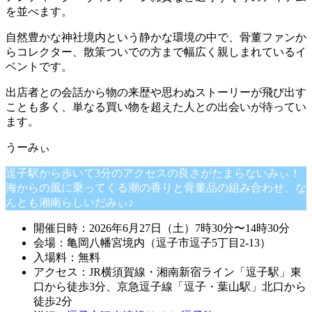
を並べます。
自然豊かな神社境内という静かな環境の中で、骨董ファンか
らコレクター、散策ついでの方まで幅広く親しまれているイ
ベントです。
出店者との会話から物の来歴や思わぬストーリーが飛び出す
ことも多く、単なる買い物を超えた人との出会いが待ってい
ます。
逗子駅から歩いて3分のアクセスの良さがたまらないみぃ！
海からの風に乗ってくる潮の香りと骨董品の組み合わせ、な
んとも湘南らしいだみぃ♪
開催日時：2026年6月27日（土）7時30分〜14時30分
会場：亀岡八幡宮境内（逗子市逗子5丁目2-13）
入場料：無料
アクセス：JR横須賀線・湘南新宿ライン「逗子駅」東
口から徒歩3分、京急逗子線「逗子・葉山駅」北口から
徒歩2分