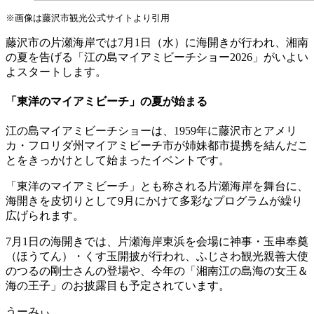
※画像は藤沢市観光公式サイトより引用
藤沢市の片瀬海岸では7月1日（水）に海開きが行われ、湘南
の夏を告げる「江の島マイアミビーチショー2026」がいよい
よスタートします。
「東洋のマイアミビーチ」の夏が始まる
江の島マイアミビーチショーは、1959年に藤沢市とアメリ
カ・フロリダ州マイアミビーチ市が姉妹都市提携を結んだこ
とをきっかけとして始まったイベントです。
「東洋のマイアミビーチ」とも称される片瀬海岸を舞台に、
海開きを皮切りとして9月にかけて多彩なプログラムが繰り
広げられます。
7月1日の海開きでは、片瀬海岸東浜を会場に神事・玉串奉奠
（ほうてん）・くす玉開披が行われ、ふじさわ観光親善大使
のつるの剛士さんの登場や、今年の「湘南江の島海の女王＆
海の王子」のお披露目も予定されています。