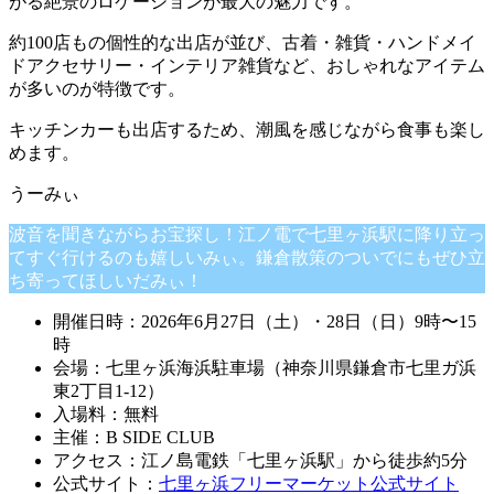
がる絶景のロケーションが最大の魅力です。
約100店もの個性的な出店が並び、古着・雑貨・ハンドメイ
ドアクセサリー・インテリア雑貨など、おしゃれなアイテム
が多いのが特徴です。
キッチンカーも出店するため、潮風を感じながら食事も楽し
めます。
波音を聞きながらお宝探し！江ノ電で七里ヶ浜駅に降り立っ
てすぐ行けるのも嬉しいみぃ。鎌倉散策のついでにもぜひ立
ち寄ってほしいだみぃ！
開催日時：2026年6月27日（土）・28日（日）9時〜15
時
会場：七里ヶ浜海浜駐車場（神奈川県鎌倉市七里ガ浜
東2丁目1-12）
入場料：無料
主催：B SIDE CLUB
アクセス：江ノ島電鉄「七里ヶ浜駅」から徒歩約5分
公式サイト：
七里ヶ浜フリーマーケット公式サイト