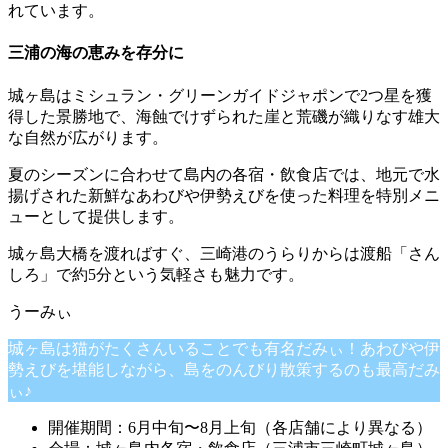
れています。
三浦の海の恵みを存分に
城ヶ島はミシュラン・グリーンガイドジャポンで2つ星を獲
得した景勝地で、海蝕でけずられた崖と荒磯が織りなす雄大
な自然が広がります。
夏のシーズンに合わせて島内の各宿・飲食店では、地元で水
揚げされた新鮮なあわびや伊勢えびを使った料理を特別メニ
ューとして提供します。
城ヶ島大橋を渡ればすぐ、三崎港のうらりからは渡船「さん
しろ」で約5分という気軽さも魅力です。
城ヶ島は猫がたくさんいることでも有名だみぃ！あわびや伊
勢えびを堪能しながら、島をのんびり散策するのも最高だみ
ぃ♪
開催期間：6月中旬〜8月上旬（各店舗により異なる）