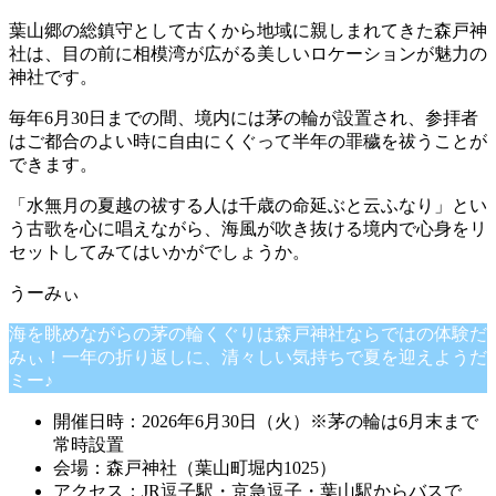
葉山郷の総鎮守として古くから地域に親しまれてきた森戸神
社は、目の前に相模湾が広がる美しいロケーションが魅力の
神社です。
毎年6月30日までの間、境内には茅の輪が設置され、参拝者
はご都合のよい時に自由にくぐって半年の罪穢を祓うことが
できます。
「水無月の夏越の祓する人は千歳の命延ぶと云ふなり」とい
う古歌を心に唱えながら、海風が吹き抜ける境内で心身をリ
セットしてみてはいかがでしょうか。
海を眺めながらの茅の輪くぐりは森戸神社ならではの体験だ
みぃ！一年の折り返しに、清々しい気持ちで夏を迎えようだ
ミー♪
開催日時：2026年6月30日（火）※茅の輪は6月末まで
常時設置
会場：森戸神社（葉山町堀内1025）
アクセス：JR逗子駅・京急逗子・葉山駅からバスで