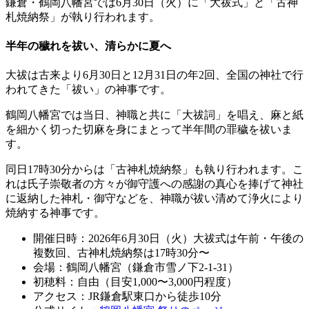
鎌倉・鶴岡八幡宮では6月30日（火）に「大祓式」と「古神
札焼納祭」が執り行われます。
半年の穢れを祓い、清らかに夏へ
大祓は古来より6月30日と12月31日の年2回、全国の神社で行
われてきた「祓い」の神事です。
鶴岡八幡宮では当日、神職と共に「大祓詞」を唱え、麻と紙
を細かく切った切麻を身にまとって半年間の罪穢を祓いま
す。
同日17時30分からは「古神札焼納祭」も執り行われます。こ
れは氏子崇敬者の方々が御守護への感謝の真心を捧げて神社
に返納した神札・御守などを、神職が祓い清めて浄火により
焼納する神事です。
開催日時：2026年6月30日（火）大祓式は午前・午後の
複数回、古神札焼納祭は17時30分〜
会場：鶴岡八幡宮（鎌倉市雪ノ下2-1-31）
初穂料：自由（目安1,000〜3,000円程度）
アクセス：JR鎌倉駅東口から徒歩10分