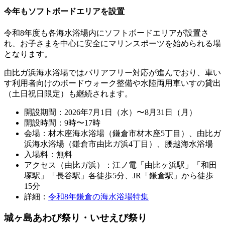
今年もソフトボードエリアを設置
令和8年度も各海水浴場内にソフトボードエリアが設置さ
れ、お子さまを中心に安全にマリンスポーツを始められる場
となります。
由比ガ浜海水浴場ではバリアフリー対応が進んでおり、車い
す利用者向けのボードウォーク整備や水陸両用車いすの貸出
（土日祝日限定）も継続されます。
開設期間：2026年7月1日（水）〜8月31日（月）
開設時間：9時〜17時
会場：材木座海水浴場（鎌倉市材木座5丁目）、由比ガ
浜海水浴場（鎌倉市由比ガ浜4丁目）、腰越海水浴場
入場料：無料
アクセス（由比ガ浜）：江ノ電「由比ヶ浜駅」「和田
塚駅」「長谷駅」各徒歩5分、JR「鎌倉駅」から徒歩
15分
詳細：
令和8年鎌倉の海水浴場特集
城ヶ島あわび祭り・いせえび祭り