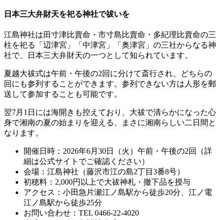
日本三大弁財天を祀る神社で祓いを
江島神社は田寸津比賣命・市寸島比賣命・多紀理比賣命の三
柱を祀る「辺津宮」「中津宮」「奥津宮」の三社からなる神
社で、日本三大弁財天の一つとして知られています。
夏越大祓式は午前・午後の2回に分けて斎行され、どちらの
回にも参列することができます。参列できない方は人形を郵
送して参加することも可能です。
翌7月1日には海開きも控えており、大祓で清らかになった心
身で湘南の夏の始まりを迎える、まさに湘南らしい二日間と
なります。
開催日時：2026年6月30日（火）午前・午後の2回（詳
細は公式サイトでご確認ください）
会場：江島神社（藤沢市江の島2丁目3番8号）
初穂料：2,000円以上で大祓神札・撤下品を授与
アクセス：小田急片瀬江ノ島駅から徒歩20分、江ノ電
江ノ島駅から徒歩25分
お問い合わせ：TEL 0466-22-4020