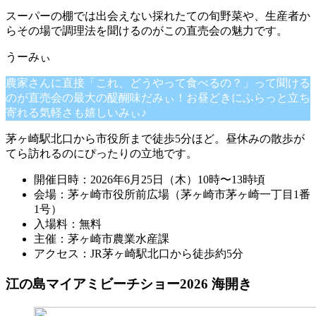
スーパーの棚では出会えない採れたての旬野菜や、生産者か
らその場で調理法を聞けるのがこの直売会の魅力です。
農家さんに直接「これ、どうやって食べるの？」って聞ける
のが直売会の最大の醍醐味だみぃ！お昼どきにふらっと立ち
寄れる気軽さも嬉しいみぃ♪
茅ヶ崎駅北口から市役所まで徒歩5分ほど。昼休みの散歩が
てら訪れるのにぴったりの立地です。
開催日時：2026年6月25日（木）10時〜13時頃
会場：茅ヶ崎市役所前広場（茅ヶ崎市茅ヶ崎一丁目1番
1号）
入場料：無料
主催：茅ヶ崎市農業水産課
アクセス：JR茅ヶ崎駅北口から徒歩約5分
江の島マイアミビーチショー2026 海開き