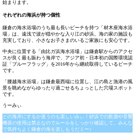
始まります。
それぞれの海浜が持つ個性
鎌倉の海水浴場のうち最も長いビーチを持つ「材木座海水浴
場」は、遠浅で波が穏やかな入り江の砂浜。海の家の施設も
充実しており、小さなお子さまのいるご家族にも安心です。
中央に位置する「由比ガ浜海水浴場」は鎌倉駅からのアクセ
スが良く最も賑わう海岸で、アジア初・日本初の国際環境認
証「ブルーフラッグ」を2016年から継続取得しているビーチ
です。
「腰越海水浴場」は鎌倉最西端に位置し、江の島と漁港の風
景を眺めながらゆったり過ごせるちょっとした穴場スポット
です。
どの海岸にするか迷うのも楽しいみぃ！砂浜での飲酒や音響
機器の使用は禁止なのでルールをしっかり確認して、みんな
で気持ちよく鎌倉の海を楽しもうだミー♪