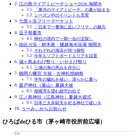
江の島マイアミビーチショー2026 海開き
「東洋のマイアミビーチ」の夏が始まる
シーズン中のイベントも充実
七里ヶ浜フリーマーケット
「日本で一番海に近いフリマ」の魅力
逗子骨董市
神社の境内で一期一会の宝探し
由比ガ浜・材木座・腰越海水浴場 海開き
それぞれの海浜が持つ個性
今年もソフトボードエリアを設置
城ヶ島あわび祭り・いせえび祭り
三浦の海の恵みを存分に
鶴岡八幡宮 大祓・古神札焼納祭
半年の穢れを祓い、清らかに夏へ
森戸神社（葉山）夏越大祓
相模湾を望む鎮守の社で
江ノ島神社（江島神社）夏越大祓式
日本三大弁財天を祀る神社で祓いを
うーみぃからお知らせ
ひろばdeひる市（茅ヶ崎市役所前広場）