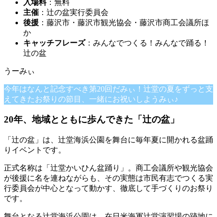
入場料
：無料
主催
：辻の盆実行委員会
後援
：藤沢市・藤沢市観光協会・藤沢市商工会議所ほ
か
キャッチフレーズ
：みんなでつくる！みんなで踊る！
辻の盆
今年はなんと記念すべき第20回だみぃ！辻堂の夏をずっと支
えてきたお祭りの節目、一緒にお祝いしようみぃ♪
20年、地域とともに歩んできた「辻の盆」
「辻の盆」は、辻堂海浜公園を舞台に毎年夏に開かれる盆踊
りイベントです。
正式名称は「辻堂かいひん盆踊り」。商工会議所や観光協会
が後援に名を連ねながらも、その実態は市民有志でつくる実
行委員会が中心となって動かす、徹底して手づくりのお祭り
です。
舞台となる辻堂海浜公園は、在日米海軍辻堂演習場の跡地に