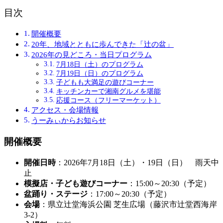
目次
開催概要
20年、地域とともに歩んできた「辻の盆」
2026年の見どころ・当日プログラム
7月18日（土）のプログラム
7月19日（日）のプログラム
子どもも大満足の遊びコーナー
キッチンカーで湘南グルメを堪能
応援コース（フリーマーケット）
アクセス・会場情報
うーみぃからお知らせ
開催概要
開催日時
：2026年7月18日（土）・19日（日） 雨天中
止
模擬店・子ども遊びコーナー
：15:00～20:30（予定）
盆踊り・ステージ
：17:00～20:30（予定）
会場
：県立辻堂海浜公園 芝生広場（藤沢市辻堂西海岸
3-2）