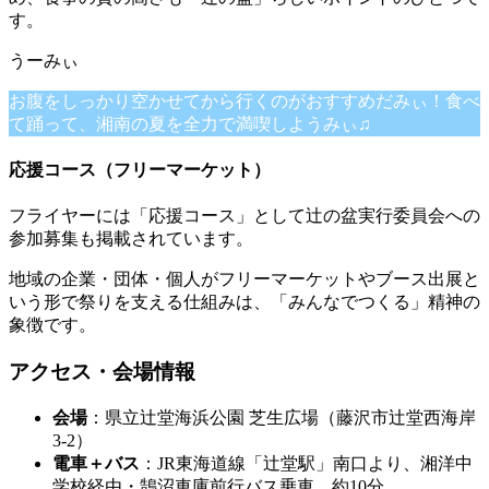
す。
お腹をしっかり空かせてから行くのがおすすめだみぃ！食べ
て踊って、湘南の夏を全力で満喫しようみぃ♫
応援コース（フリーマーケット）
フライヤーには「応援コース」として辻の盆実行委員会への
参加募集も掲載されています。
地域の企業・団体・個人がフリーマーケットやブース出展と
いう形で祭りを支える仕組みは、「みんなでつくる」精神の
象徴です。
アクセス・会場情報
会場
：県立辻堂海浜公園 芝生広場（藤沢市辻堂西海岸
3-2）
電車＋バス
：JR東海道線「辻堂駅」南口より、湘洋中
学校経由・鵠沼車庫前行バス乗車、約10分