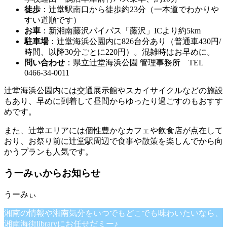
徒歩
：辻堂駅南口から徒歩約23分（一本道でわかりや
すい道順です）
お車
：新湘南藤沢バイパス「藤沢」ICより約5km
駐車場
：辻堂海浜公園内に826台分あり（普通車430円/
時間、以降30分ごとに220円）。混雑時はお早めに。
問い合わせ
：県立辻堂海浜公園 管理事務所 TEL
0466-34-0011
辻堂海浜公園内には交通展示館やスカイサイクルなどの施設
もあり、早めに到着して昼間からゆったり過ごすのもおすす
めです。
また、辻堂エリアには個性豊かなカフェや飲食店が点在して
おり、お祭り前に辻堂駅周辺で食事や散策を楽しんでから向
かうプランも人気です。
うーみぃからお知らせ
湘南の情報や湘南気分をいつでもどこでも味わいたいなら、
湘南海街libraryにお任せだミー♪