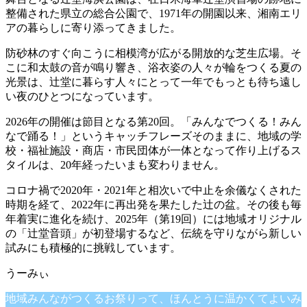
整備された県立の総合公園で、1971年の開園以来、湘南エリ
アの暮らしに寄り添ってきました。
防砂林のすぐ向こうに相模湾が広がる開放的な芝生広場。そ
こに和太鼓の音が鳴り響き、浴衣姿の人々が輪をつくる夏の
光景は、辻堂に暮らす人々にとって一年でもっとも待ち遠し
い夜のひとつになっています。
2026年の開催は節目となる第20回。「みんなでつくる！みん
なで踊る！」というキャッチフレーズそのままに、地域の学
校・福祉施設・商店・市民団体が一体となって作り上げるス
タイルは、20年経ったいまも変わりません。
コロナ禍で2020年・2021年と相次いで中止を余儀なくされた
時期を経て、2022年に再出発を果たした辻の盆。その後も毎
年着実に進化を続け、2025年（第19回）には地域オリジナル
の「辻堂音頭」が初登場するなど、伝統を守りながら新しい
試みにも積極的に挑戦しています。
地域みんながつくるお祭りって、ほんとうに温かくてよいみ